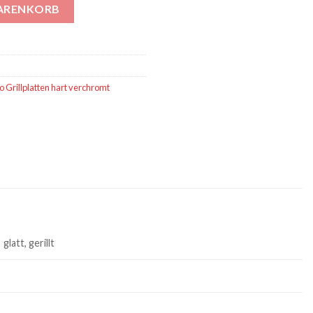
erchromt glatt / gerillt Menge
WARENKORB
o Grillplatten hart verchromt
glatt, gerillt