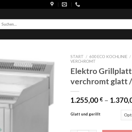
uchen
ach:
START
/
600 ECO KOCHLINIE
/
VERCHROMT
Elektro Grillplat
verchromt glatt / 
1.255,00
–
1.370,
€
Glatt und gerillt