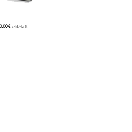
Preisspanne:
0,00
€
exkl.MwSt
560,00 €
bis
1.170,00 €