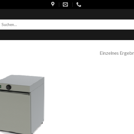
uchen
ach:
Einzelnes Ergebn